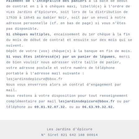
Paiement de l’intégralité des paniers
à la date de début
de contrat en 1 à 6 chèques maxi, libellé(s) à l’ordre de
«Les Jardins d’Epicure», soit lors de la distribution de
17h30 à 18h45 au Gabier Noir, soit par un envoi à notre
adresse personnelle (cf. en bas de page) si vous n’êtes
pas disponible.
Si chèques multiples
, encaissement du 1er chèque à la fin
du mois de début de contrat et ensuite sur des mois qui se
suivent.
Dépôt de votre (vos) chèque(s) à la banque en fin de mois.
Si vous êtes intéressé(e) par un panier de légumes
, merci
de bien vouloir nous adresser votre taille de panier,
votre adresse postale et votre numéro de téléphone
portable à l’adresse mail suivante :
lesjardinsdepicure@bbox.fr
Nous vous enverrons alors un contrat d’engagement par
mail.
Nous restons à votre disposition pour tout renseignement
complémentaire par mail
lesjardinsdepicure@bbox.fr
ou par
téléphone au
09.81.92.07.32.
ou au
06.63.99.32.02.
Les Jardins d'épicure
N° Siret 821 642 188 00014