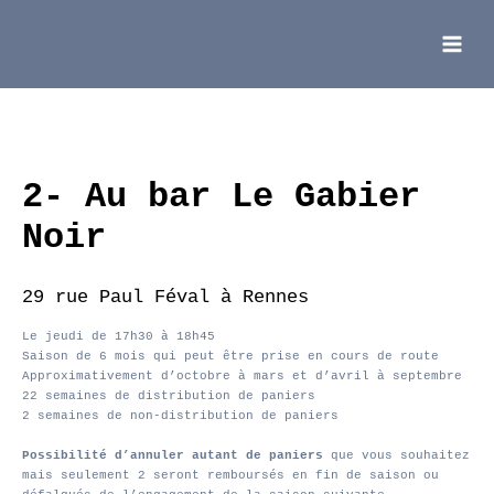
Aller
au
contenu
Main
Menu
2- Au bar Le Gabier
Noir
29 rue Paul Féval à Rennes
Le jeudi de 17h30 à 18h45
Saison de 6 mois qui peut être prise en cours de route
Approximativement d’octobre à mars et d’avril à septembre
22 semaines de distribution de paniers
2 semaines de non-distribution de paniers
Possibilité d’annuler autant de paniers
que vous souhaitez
mais seulement 2 seront remboursés en fin de saison ou