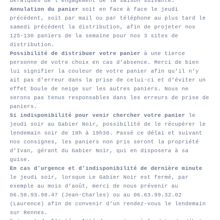
défalqués de l’engagement de la saison suivante.
Annulation du panier
soit en face à face le jeudi
précédent, soit par mail ou par téléphone au plus tard le
samedi précédent la distribution, afin de projeter nos
125-130 paniers de la semaine pour nos 3 sites de
distribution.
Possibilité de distribuer votre panier
à une tierce
personne de votre choix en cas d’absence. Merci de bien
lui signifier la couleur de votre panier afin qu’il n’y
ait pas d’erreur dans la prise de celui-ci et d’éviter un
effet boule de neige sur les autres paniers. Nous ne
serons pas tenus responsables dans les erreurs de prise de
paniers.
Si indisponibilité pour venir chercher votre panier
le
jeudi soir au Gabier Noir, possibilité de le récupérer le
lendemain soir de 18h à 19h30. Passé ce délai et suivant
nos consignes, les paniers non pris seront la propriété
d’Ivan, gérant du Gabier Noir, qui en disposera à sa
guise.
En cas d’urgence et d’indisponibilité de dernière minute
le jeudi soir, lorsque Le Gabier Noir est fermé, par
exemple au mois d’août, merci de nous prévenir au
06.58.93.98.47 (Jean-Charles) ou au 06.63.99.32.02
(Laurence) afin de convenir d’un rendez-vous le lendemain
sur Rennes.