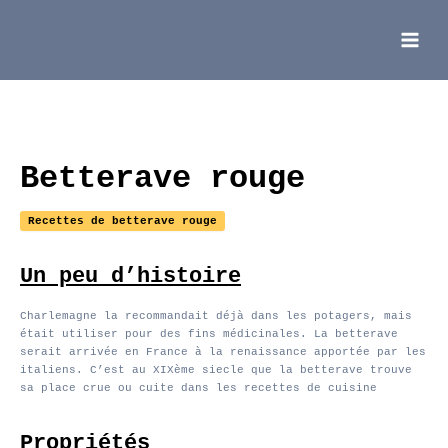
Aller
au
contenu
Main
Menu
Betterave rouge
Recettes de betterave rouge
Un peu d’histoire
Charlemagne la recommandait déjà dans les potagers, mais
était utiliser pour des fins médicinales. La betterave
serait arrivée en France à la renaissance apportée par les
italiens. C’est au XIXème siecle que la betterave trouve
sa place crue ou cuite dans les recettes de cuisine
Propriétés