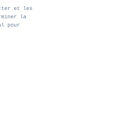
.
tter et les
rminer la
al pour