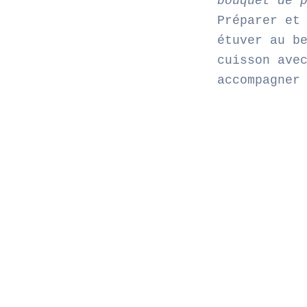
bouquet de 
Préparer et
étuver au b
cuisson ave
accompagner