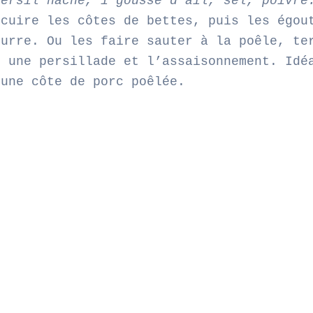
persil haché, 1 gousse d’ail, sel, poivre
 cuire les côtes de bettes, puis les égou
eurre. Ou les faire sauter à la poêle, te
c une persillade et l’assaisonnement. Idé
 une côte de porc poêlée.