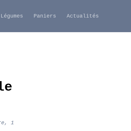
Légumes
Paniers
Actualités
le
re, 1