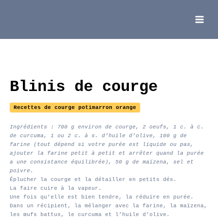
Aller
au
contenu
Main
Menu
Blinis de courge
Recettes de courge potimarron orange
Ingrédients : 700 g environ de courge, 2 oeufs, 1 c. à c.
de curcuma, 1 ou 2 c. à s. d’huile d’olive, 100 g de
farine (tout dépend si votre purée est liquide ou pas,
ajouter la farine petit à petit et arrêter quand la purée
a une consistance équilibrée), 50 g de maïzena, sel et
poivre.
Éplucher la courge et la détailler en petits dés.
La faire cuire à la vapeur.
Une fois qu’elle est bien tendre, la réduire en purée.
Dans un récipient, la mélanger avec la farine, la maïzena,
les œufs battus, le curcuma et l’huile d’olive.