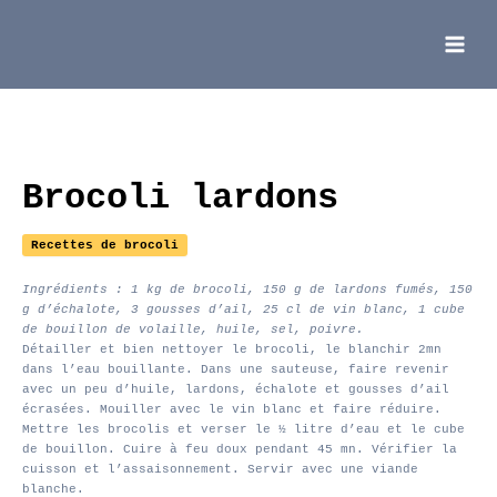
Aller
au
contenu
Main
Menu
Brocoli lardons
Recettes de brocoli
Ingrédients : 1 kg de brocoli, 150 g de lardons fumés, 150
g d’échalote, 3 gousses d’ail, 25 cl de vin blanc, 1 cube
de bouillon de volaille, huile, sel, poivre.
Détailler et bien nettoyer le brocoli, le blanchir 2mn
dans l’eau bouillante. Dans une sauteuse, faire revenir
avec un peu d’huile, lardons, échalote et gousses d’ail
écrasées. Mouiller avec le vin blanc et faire réduire.
Mettre les brocolis et verser le ½ litre d’eau et le cube
de bouillon. Cuire à feu doux pendant 45 mn. Vérifier la
cuisson et l’assaisonnement. Servir avec une viande
blanche.