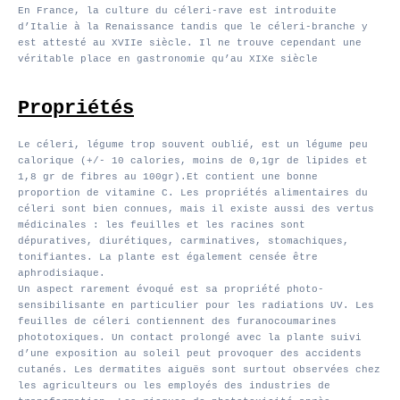
En France, la culture du céleri-rave est introduite
d’Italie à la Renaissance tandis que le céleri-branche y
est attesté au XVIIe siècle. Il ne trouve cependant une
véritable place en gastronomie qu’au XIXe siècle
Propriétés
Le céleri, légume trop souvent oublié, est un légume peu
calorique (+/- 10 calories, moins de 0,1gr de lipides et
1,8 gr de fibres au 100gr).Et contient une bonne
proportion de vitamine C. Les propriétés alimentaires du
céleri sont bien connues, mais il existe aussi des vertus
médicinales : les feuilles et les racines sont
dépuratives, diurétiques, carminatives, stomachiques,
tonifiantes. La plante est également censée être
aphrodisiaque.
Un aspect rarement évoqué est sa propriété photo-
sensibilisante en particulier pour les radiations UV. Les
feuilles de céleri contiennent des furanocoumarines
phototoxiques. Un contact prolongé avec la plante suivi
d’une exposition au soleil peut provoquer des accidents
cutanés. Les dermatites aiguës sont surtout observées chez
les agriculteurs ou les employés des industries de