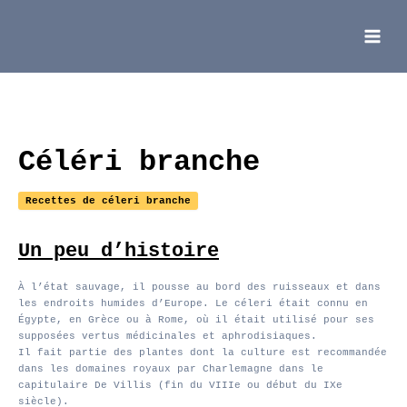
Aller
au
contenu
Main
Menu
Céléri branche
Recettes de céleri branche
Un peu d’histoire
À l’état sauvage, il pousse au bord des ruisseaux et dans
les endroits humides d’Europe. Le céleri était connu en
Égypte, en Grèce ou à Rome, où il était utilisé pour ses
supposées vertus médicinales et aphrodisiaques.
Il fait partie des plantes dont la culture est recommandée
dans les domaines royaux par Charlemagne dans le
capitulaire De Villis (fin du VIIIe ou début du IXe
siècle).