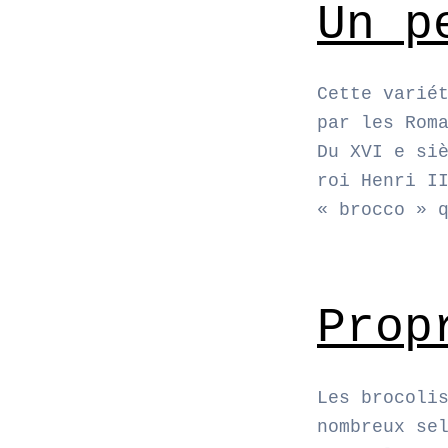
Un p
Cette varié
par les Rom
Du XVI e si
roi Henri I
« brocco » 
Prop
Les brocoli
nombreux se