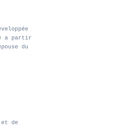
éveloppée
e a partir
épouse du
 et de