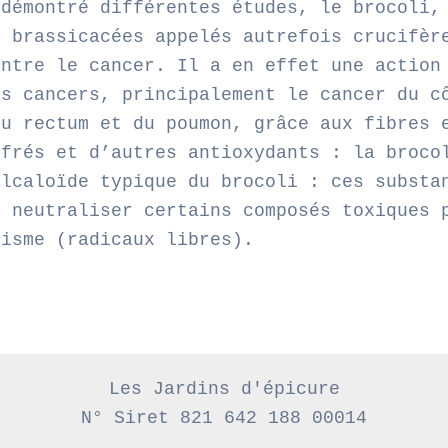
 démontré différentes études, le brocoli,
s brassicacées appelés autrefois crucifèr
ontre le cancer. Il a en effet une action
ns cancers, principalement le cancer du c
du rectum et du poumon, grâce aux fibres 
ufrés et d’autres antioxydants : la broco
alcaloïde typique du brocoli : ces substa
e neutraliser certains composés toxiques 
nisme (radicaux libres).
Les Jardins d'épicure
N° Siret 821 642 188 00014