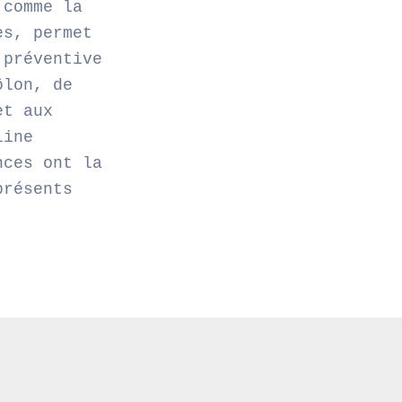
 comme la
es, permet
 préventive
ôlon, de
et aux
line
nces ont la
présents