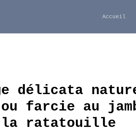
Accueil
ge délicata natur
 ou farcie au jam
 la ratatouille