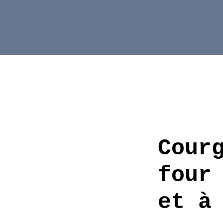
Aller
au
contenu
Cour
four
et à