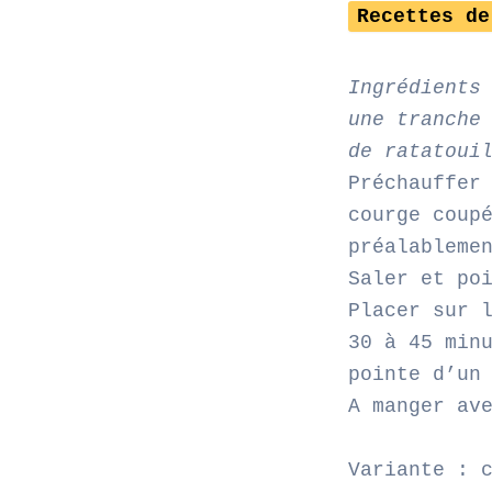
Recettes de
Ingrédients
une tranche
de ratatoui
Préchauffer
courge coup
préalableme
Saler et po
Placer sur 
30 à 45 min
pointe d’un
A manger av
Variante : 