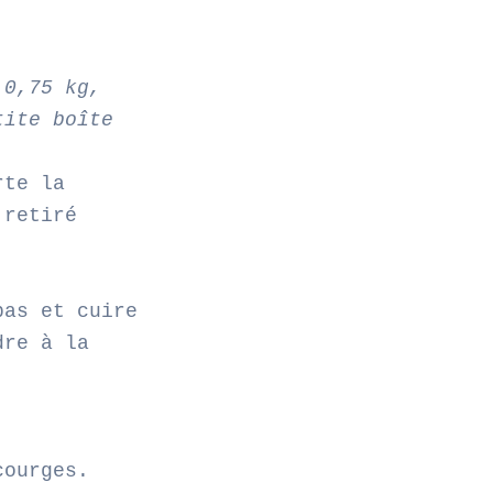
 0,75 kg,
tite boîte
rte la
 retiré
bas et cuire
dre à la
courges.