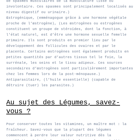
de spasmes musculaires de la musculature lisse ou
involontaire. Ces spasmes sont principalement localisés au
niveau digestif ou urinaire.)
Œstrogénique, (emménagogue grâce à une hormone végétale
proche de l’œstrogène), (Les œstrogènes ou estrogènes
constituent un groupe de stéroïdes, dont la fonction, à
l’état naturel, est d’être une hormone sexuelle femelle
primaire. Ils sont produits en premier lieu par le
développement des follicules des ovaires et par le
placenta. Certains œstrogènes sont également produits en
petites quantités par d’autres tissus tel le foie, la
surrénale, les seins et le tissu adipeux. Ces sources
secondaires d’œstrogènes sont particulièrement importantes
chez les femmes lors de la post-ménopause.)
Antiparasitaire, (l’huile essentielle) (capable de
détruire (tuer) les parasites.)
Au sujet des Légumes, savez-
vous ?
Pour conserver toutes les vitamines, un maître mot : la
fraîcheur. Savez-vous que la plupart des légumes
commencent à perdre leur valeur nutritive dès la