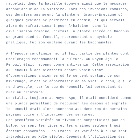
rappelait donc la bataille éponyme ainsi que le messager
annonciateur de la victoire. Lors des invasions romaines,
ces derniers amenèrent la plante en Grande-Bretagne où
quelques graines se perdirent en chemin, et qui servait
alors de rafraîchissant pour l’haleine. Dans la
civilisation romaine, c’était la plante sacrée de Bacchus.
Un grand pied de fenouil, représentant un symbole
phallique, fut son emblème durant les bacchanales.
À l’époque carolingienne, il fait partie des plantes dont
Charlemagne recommandait la culture. Au Moyen Âge le
Fenouil était reconnu comme anti-venin. Cette association
du Fenouil à des bienfaits d’anti-venin vient
d’observations anciennes où le serpent sortant de son
hivernage, vient se débarrasser de sa vieille peau, qui le
rend aveugle, par le suc du Fenouil, lui permettant de
muer au printemps.
En Italie, toujours au Moyen Âge, il était considéré comme
une plante permettant de repousser les démons et esprits :
le Fenouil était alors accroché aux demeures de certains
paysans voire à l’intérieur des serrures.
Les premières variétés cultivées ne comportaient pas de
bulbe, ce sont les tiges et les graines seulement qui
étaient consommées : en France les variétés à bulbe sont
introduites au XVIe siècle. Cependant l’utilisation des