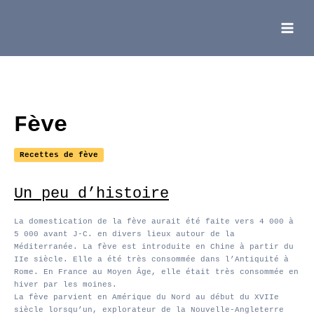
Aller
au
contenu
Main
Menu
Fève
Recettes de fève
Un peu d’histoire
La domestication de la fève aurait été faite vers 4 000 à
5 000 avant J-C. en divers lieux autour de la
Méditerranée. La fève est introduite en Chine à partir du
IIe siècle. Elle a été très consommée dans l’Antiquité à
Rome. En France au Moyen Âge, elle était très consommée en
hiver par les moines.
La fève parvient en Amérique du Nord au début du XVIIe
siècle lorsqu’un, explorateur de la Nouvelle-Angleterre