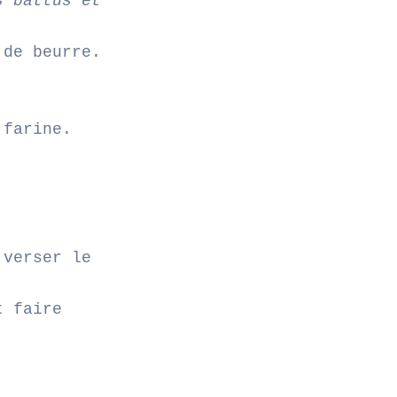
s battus et
 de beurre.
 farine.
 verser le
t faire