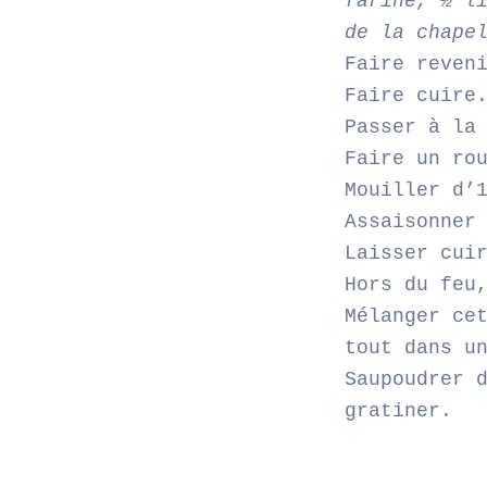
farine, ½ l
de la chape
Faire reven
Faire cuire
Passer à la
Faire un ro
Mouiller d’
Assaisonner
Laisser cui
Hors du feu
Mélanger ce
tout dans u
Saupoudrer 
gratiner.