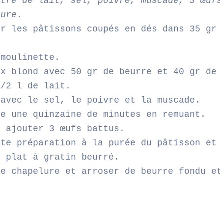
itre de lait, sel, poivre, muscade, 3 œuf
lure
.
ir les pâtissons coupés en dés dans 35 gr
.
 moulinette.
ux blond avec 50 gr de beurre et 40 gr de
1/2 l de lait.
 avec le sel, le poivre et la muscade.
re une quinzaine de minutes en remuant.
, ajouter 3 œufs battus.
tte préparation à la purée du pâtisson et
n plat à gratin beurré.
de chapelure et arroser de beurre fondu e