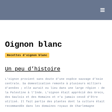
Aller
au
contenu
Main
Menu
Oignon blanc
Recettes d'oignon blanc
Un peu d’histoire
L’oignon provient sans doute d’une espèce sauvage d’Asie
centrale. Sa domestication remonte à plusieurs milliers
d’années ; elle aurait eu lieu dans une large région : de
la Palestine à l’Inde. L’oignon était apprécié des Grecs,
des Gaulois et des Romains et n’a jamais cessé d’être
utilisé. Il fait partie des plantes dont la culture était
recommandée dans les domaines royaux de Charlemagne