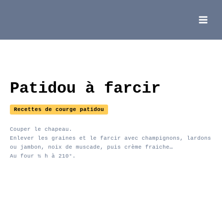
Aller
au
contenu
Main
Menu
Patidou à farcir
Recettes de courge patidou
Couper le chapeau.
Enlever les graines et le farcir avec champignons, lardons
ou jambon, noix de muscade, puis crème fraiche…
Au four ½ h à 210°.