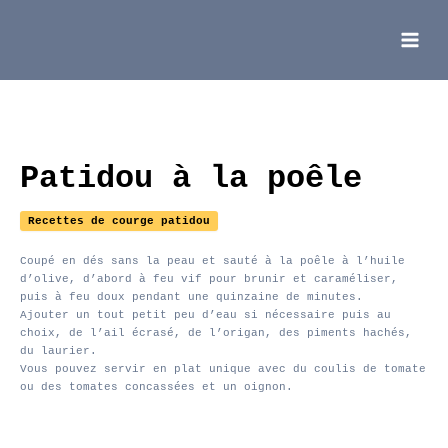
Aller
au
contenu
Main
Menu
Patidou à la poêle
Recettes de courge patidou
Coupé en dés sans la peau et sauté à la poêle à l’huile
d’olive, d’abord à feu vif pour brunir et caraméliser,
puis à feu doux pendant une quinzaine de minutes.
Ajouter un tout petit peu d’eau si nécessaire puis au
choix, de l’ail écrasé, de l’origan, des piments hachés,
du laurier.
Vous pouvez servir en plat unique avec du coulis de tomate
ou des tomates concassées et un oignon.