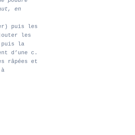
de poudre
aut, en
er) puis les
jouter les
 puis la
ent d’une c.
es râpées et
 à