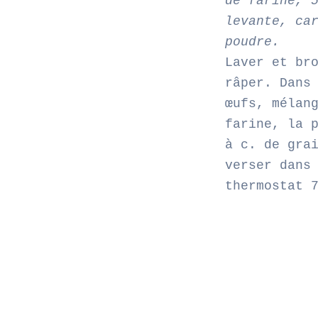
de farine, 
levante, ca
poudre.
Laver et br
râper. Dans
œufs, mélan
farine, la 
à c. de gra
verser dans
thermostat 