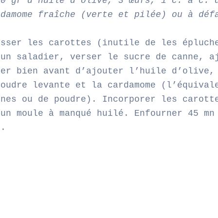
50 gr d’huile d’olive, 3 œufs, 1 c. à c. 
rdamome fraîche (verte et pilée) ou à déf
osser les carottes (inutile de les épluch
 un saladier, verser le sucre de canne, a
ger bien avant d’ajouter l’huile d’olive,
poudre levante et la cardamome (l’équival
ines ou de poudre). Incorporer les carott
 un moule à manqué huilé. Enfourner 45 mn
7.