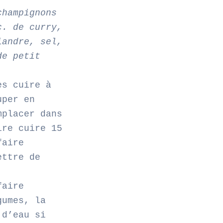
champignons
c. de curry,
iandre, sel,
de petit
es cuire à
uper en
mplacer dans
ire cuire 15
faire
ettre de
faire
gumes, la
 d’eau si