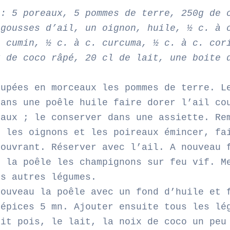
 : 5 poreaux, 5 pommes de terre, 250g de 
 gousses d’ail, un oignon, huile, ½ c. à 
e cumin, ½ c. à c. curcuma, ½ c. à c. cor
x de coco râpé, 20 cl de lait, une boite 
oupées en morceaux les pommes de terre. L
Dans une poêle huile faire dorer l’ail co
eaux ; le conserver dans une assiette. Re
r les oignons et les poireaux émincer, fa
couvrant. Réserver avec l’ail. A nouveau 
s la poêle les champignons sur feu vif. M
es autres légumes.
nouveau la poêle avec un fond d’huile et 
 épices 5 mn. Ajouter ensuite tous les lé
tit pois, le lait, la noix de coco un peu