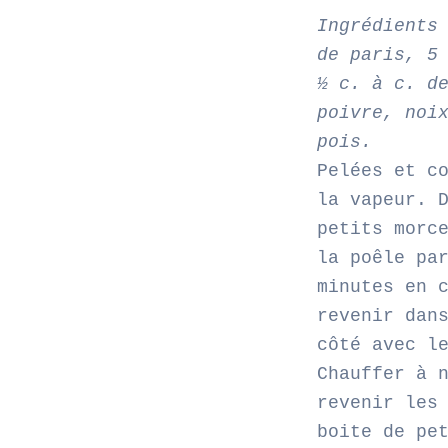
Ingrédients
de paris, 5
½ c. à c. d
poivre, noi
pois.
Pelées et c
la vapeur. 
petits morc
la poêle pa
minutes en 
revenir dan
côté avec l
Chauffer à 
revenir les
boite de pe