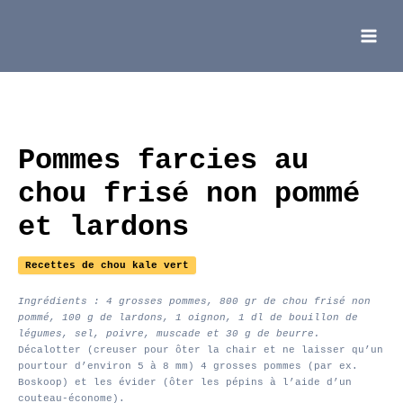
Aller
au
contenu
Main
Menu
Pommes farcies au
chou frisé non pommé
et lardons
Recettes de chou kale vert
Ingrédients : 4 grosses pommes, 800 gr de chou frisé non
pommé, 100 g de lardons, 1 oignon, 1 dl de bouillon de
légumes, sel, poivre, muscade et 30 g de beurre.
Décalotter (creuser pour ôter la chair et ne laisser qu’un
pourtour d’environ 5 à 8 mm) 4 grosses pommes (par ex.
Boskoop) et les évider (ôter les pépins à l’aide d’un
couteau-économe).