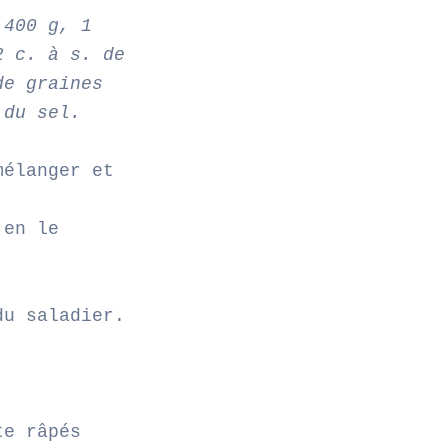
 400 g, 1
2 c. à s. de
de graines
 du sel.
mélanger et
 en le
du saladier.
te râpés