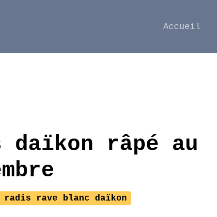
Accueil
s daïkon râpé au
embre
 radis rave blanc daïkon