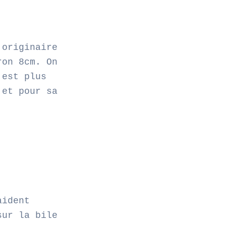
 originaire
ron 8cm. On
 est plus
 et pour sa
aident
sur la bile