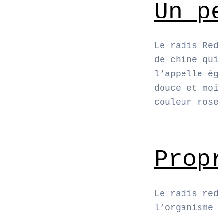
Un p
Le radis Re
de chine qu
l’appelle é
douce et mo
couleur ros
Prop
Le radis re
l’organisme