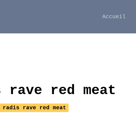
Accueil
s rave red meat
 radis rave red meat