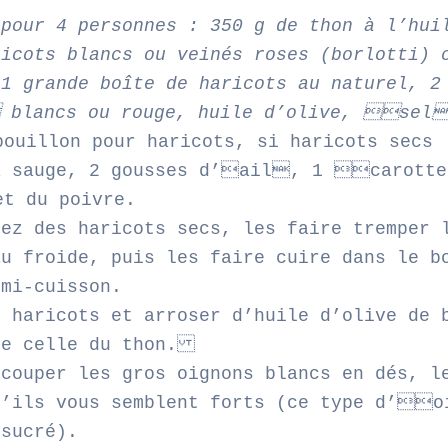
 pour 4 personnes : 350 g de thon à l’hui
ricots blancs ou veinés roses (borlotti) 
 1 grande boîte de haricots au naturel, 2
blancs ou rouge, huile d’olive, sel
ouillon pour haricots, si haricots secs 
a sauge, 2 gousses d’ail, 1 carotte
t du poivre.
nez des haricots secs, les faire tremper 
au froide, puis les faire cuire dans le b
 mi-cuisson.
s haricots et arroser d’huile d’olive de 
de celle du thon.
 couper les gros oignons blancs en dés, l
s’ils vous semblent forts (ce type d’o
 sucré).