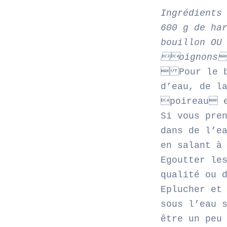
Ingrédients
600 g de ha
bouillon OU
oignons 
 Pour le b
d’eau, de l
poireau e
Si vous pre
dans de l’e
en salant à
Egoutter le
qualité ou 
Eplucher et
sous l’eau 
être un peu