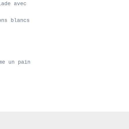
lade avec
ons blancs
me un pain