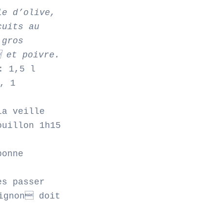
le d’olive,
cuits au
 gros
 et poivre.
: 1,5 l
, 1
la veille
ouillon 1h15
bonne
es passer
ignon doit