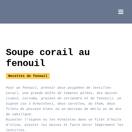
Aller
au
contenu
Main
Menu
Soupe corail au
fenouil
Recettes de fenouil
Pour un fenouil, prévoir deux poignées de lentilles
corail, une grande boîte de tomates pelées, des épices
(cumin, curcuma, graines de coriandre et de fenouil), un
oignon (ou 3 échalotes), deux carottes, du thym, deux
filets de poisson blanc ou un morceau de merlu ou de dos
de cabillaud.
Rissoler l’oignon ou les échalotes dans un filet d’huile
d’olive, ajouter les épices et faire dorer légèrement les
lentilles.