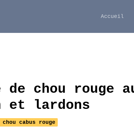
Accueil
e de chou rouge a
n et lardons
 chou cabus rouge