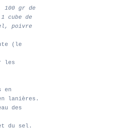
, 100 gr de
 1 cube de
el, poivre
nte (le
r les
s en
en lanières.
eau des
et du sel.