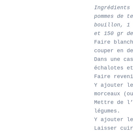
Ingrédients
pommes de t
bouillon, 1
et 150 gr d
Faire blanc
couper en d
Dans une ca
échalotes e
Faire reven
Y ajouter l
morceaux (o
Mettre de l
légumes.
Y ajouter l
Laisser cui