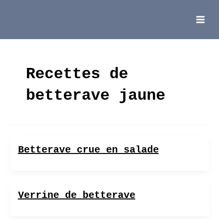
Aller
au
contenu
Main
Menu
Recettes de
betterave jaune
Betterave crue en salade
Verrine de betterave