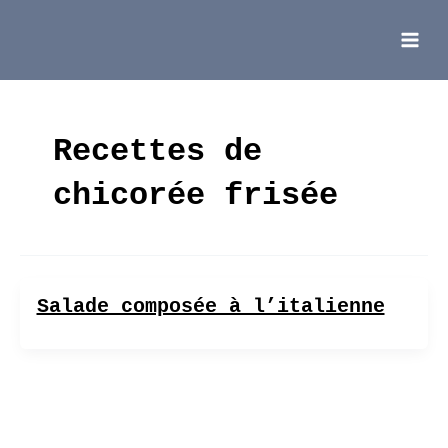
Aller
au
contenu
Main
Menu
Recettes de
chicorée frisée
Salade composée à l’italienne