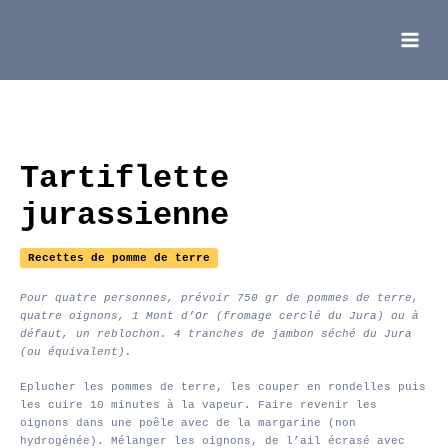
Aller
au
contenu
Main
Menu
Tartiflette
jurassienne
Recettes de pomme de terre
Pour quatre personnes, prévoir 750 gr de pommes de terre,
quatre oignons, 1 Mont d’Or (fromage cerclé du Jura) ou à
défaut, un reblochon. 4 tranches de jambon séché du Jura
(ou équivalent).
Eplucher les pommes de terre, les couper en rondelles puis
les cuire 10 minutes à la vapeur. Faire revenir les
oignons dans une poêle avec de la margarine (non
hydrogénée). Mélanger les oignons, de l’ail écrasé avec