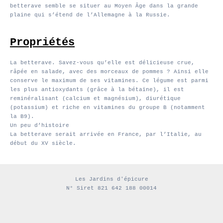
betterave semble se situer au Moyen Âge dans la grande
plaine qui s’étend de l’Allemagne à la Russie.
Propriétés
La betterave. Savez-vous qu’elle est délicieuse crue,
râpée en salade, avec des morceaux de pommes ? Ainsi elle
conserve le maximum de ses vitamines. Ce légume est parmi
les plus antioxydants (grâce à la bétaïne), il est
reminéralisant (calcium et magnésium), diurétique
(potassium) et riche en vitamines du groupe B (notamment
la B9).
Un peu d’histoire
La betterave serait arrivée en France, par l’Italie, au
début du XV siècle.
Les Jardins d'épicure
N° Siret 821 642 188 00014